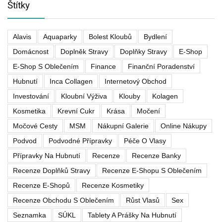
Štítky
Alavis
Aquaparky
Bolest Kloubů
Bydlení
Domácnost
Doplněk Stravy
Doplňky Stravy
E-Shop
E-Shop S Oblečením
Finance
Finanční Poradenství
Hubnutí
Inca Collagen
Internetový Obchod
Investování
Kloubní Výživa
Klouby
Kolagen
Kosmetika
Krevní Cukr
Krása
Močení
Močové Cesty
MSM
Nákupní Galerie
Online Nákupy
Podvod
Podvodné Přípravky
Péče O Vlasy
Přípravky Na Hubnutí
Recenze
Recenze Banky
Recenze Doplňků Stravy
Recenze E-Shopu S Oblečením
Recenze E-Shopů
Recenze Kosmetiky
Recenze Obchodu S Oblečením
Růst Vlasů
Sex
Seznamka
SÚKL
Tablety A Prášky Na Hubnutí