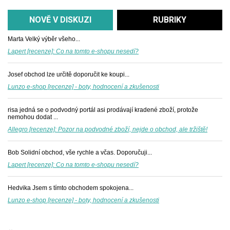
NOVĚ V DISKUZI
RUBRIKY
Marta
Velký výběr všeho...
Lapert [recenze]: Co na tomto e-shopu nesedí?
Josef
obchod lze určitě doporučit ke koupi...
Lunzo e-shop [recenze] - boty, hodnocení a zkušenosti
risa
jedná se o podvodný portál asi prodávají kradené zboží, protože
nemohou dodat ...
Allegro [recenze]: Pozor na podvodné zboží, nejde o obchod, ale tržiště!
Bob
Solidní obchod, vše rychle a včas. Doporučuji...
Lapert [recenze]: Co na tomto e-shopu nesedí?
Hedvika
Jsem s tímto obchodem spokojena...
Lunzo e-shop [recenze] - boty, hodnocení a zkušenosti