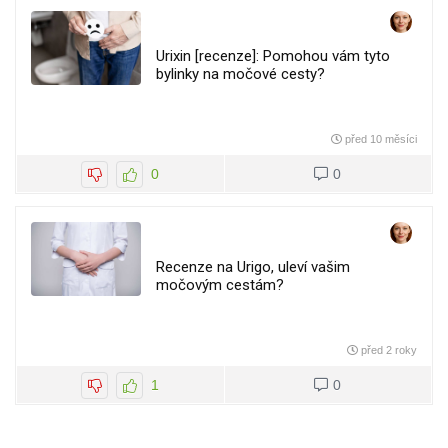
Urixin [recenze]: Pomohou vám tyto
bylinky na močové cesty?
před 10 měsíci
0
0
Recenze na Urigo, uleví vašim
močovým cestám?
před 2 roky
1
0