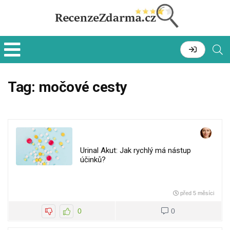
Tag:
močové cesty
Urinal Akut: Jak rychlý má nástup
účinků?
před 5 měsíci
0
0