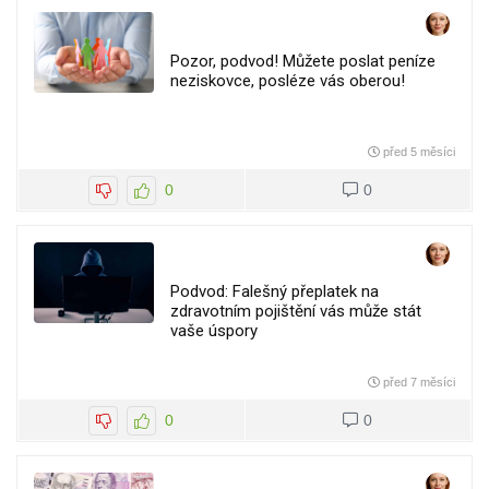
Pozor, podvod! Můžete poslat peníze
neziskovce, posléze vás oberou!
před 5 měsíci
0
0
Podvod: Falešný přeplatek na
zdravotním pojištění vás může stát
vaše úspory
před 7 měsíci
0
0