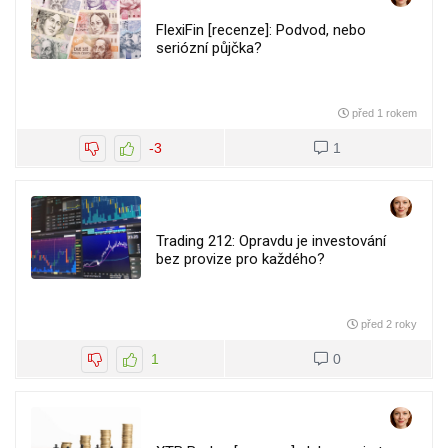
FlexiFin [recenze]: Podvod, nebo
seriózní půjčka?
před 1 rokem
-3
1
Trading 212: Opravdu je investování
bez provize pro každého?
před 2 roky
1
0