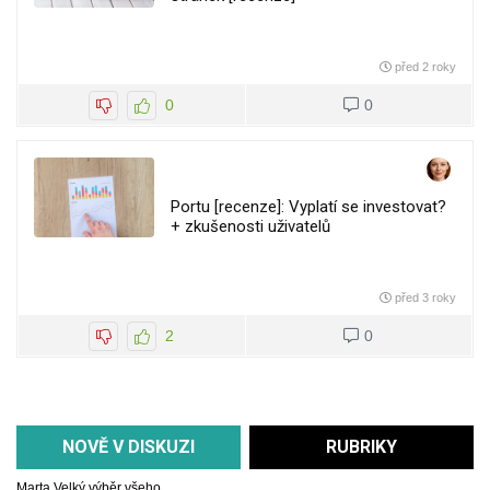
před 2 roky
0
0
Portu [recenze]: Vyplatí se investovat?
+ zkušenosti uživatelů
před 3 roky
2
0
NOVĚ V DISKUZI
RUBRIKY
Marta
Velký výběr všeho...