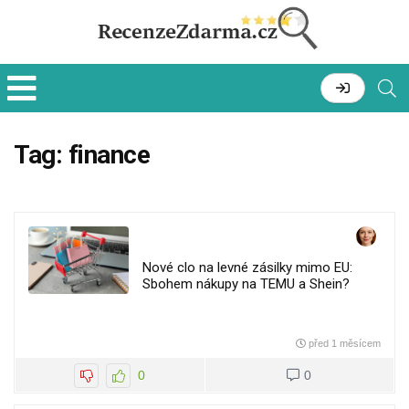
Tag:
finance
Nové clo na levné zásilky mimo EU:
Sbohem nákupy na TEMU a Shein?
před 1 měsícem
0
0