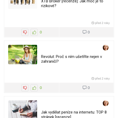
XTB Broker [recenze]: Jak moc je to
rizikové?
před 2 roky
0
0
Revolut: Proč s ním ušetříte nejen v
zahraničí?
před 2 roky
0
0
Jak vydělat peníze na internetu: TOP 8
stránek [recenze]