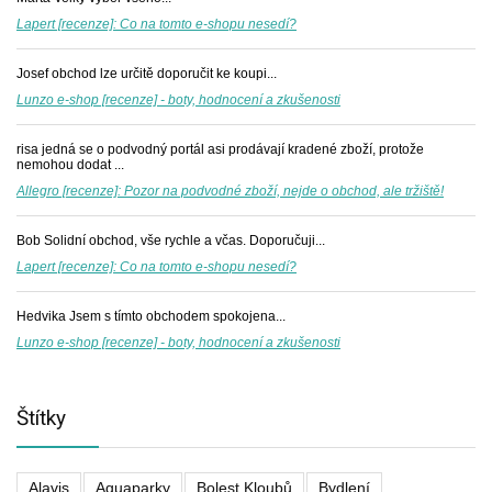
Lapert [recenze]: Co na tomto e-shopu nesedí?
Josef
obchod lze určitě doporučit ke koupi...
Lunzo e-shop [recenze] - boty, hodnocení a zkušenosti
risa
jedná se o podvodný portál asi prodávají kradené zboží, protože
nemohou dodat ...
Allegro [recenze]: Pozor na podvodné zboží, nejde o obchod, ale tržiště!
Bob
Solidní obchod, vše rychle a včas. Doporučuji...
Lapert [recenze]: Co na tomto e-shopu nesedí?
Hedvika
Jsem s tímto obchodem spokojena...
Lunzo e-shop [recenze] - boty, hodnocení a zkušenosti
Štítky
Alavis
Aquaparky
Bolest Kloubů
Bydlení