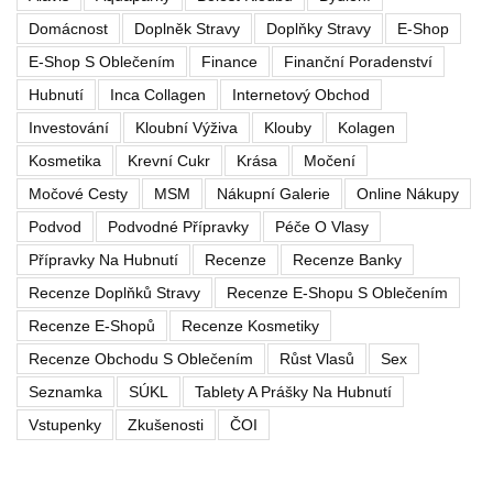
Domácnost
Doplněk Stravy
Doplňky Stravy
E-Shop
E-Shop S Oblečením
Finance
Finanční Poradenství
Hubnutí
Inca Collagen
Internetový Obchod
Investování
Kloubní Výživa
Klouby
Kolagen
Kosmetika
Krevní Cukr
Krása
Močení
Močové Cesty
MSM
Nákupní Galerie
Online Nákupy
Podvod
Podvodné Přípravky
Péče O Vlasy
Přípravky Na Hubnutí
Recenze
Recenze Banky
Recenze Doplňků Stravy
Recenze E-Shopu S Oblečením
Recenze E-Shopů
Recenze Kosmetiky
Recenze Obchodu S Oblečením
Růst Vlasů
Sex
Seznamka
SÚKL
Tablety A Prášky Na Hubnutí
Vstupenky
Zkušenosti
ČOI