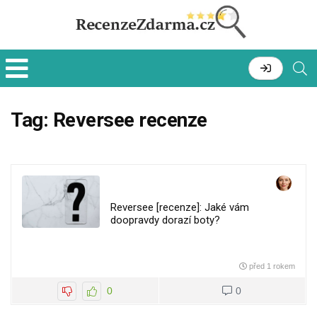
Tag:
Reversee recenze
Reversee [recenze]: Jaké vám
doopravdy dorazí boty?
před 1 rokem
0
0