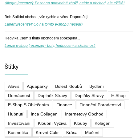
Allegro [recenze]: Pozor na podvodné zboží, nejde o obchod, ale tržiště!
Bob
Solidní obchod, vše rychle a včas. Doporučuji...
Lapert [recenze]: Co na tomto e-shopu nesedí?
Hedvika
Jsem s tímto obchodem spokojena...
Lunzo e-shop [recenze] - boty, hodnocení a zkušenosti
Štítky
Alavis
Aquaparky
Bolest Kloubů
Bydlení
Domácnost
Doplněk Stravy
Doplňky Stravy
E-Shop
E-Shop S Oblečením
Finance
Finanční Poradenství
Hubnutí
Inca Collagen
Internetový Obchod
Investování
Kloubní Výživa
Klouby
Kolagen
Kosmetika
Krevní Cukr
Krása
Močení