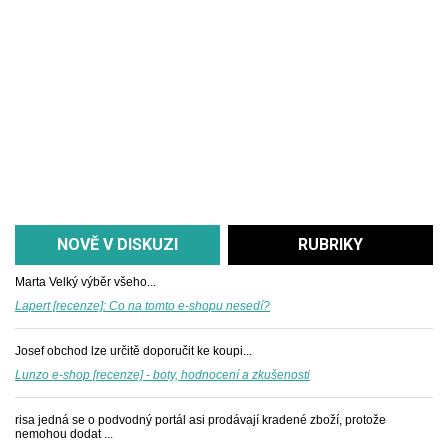
NOVĚ V DISKUZI
RUBRIKY
Marta
Velký výběr všeho...
Lapert [recenze]: Co na tomto e-shopu nesedí?
Josef
obchod lze určitě doporučit ke koupi...
Lunzo e-shop [recenze] - boty, hodnocení a zkušenosti
risa
jedná se o podvodný portál asi prodávají kradené zboží, protože
nemohou dodat ...