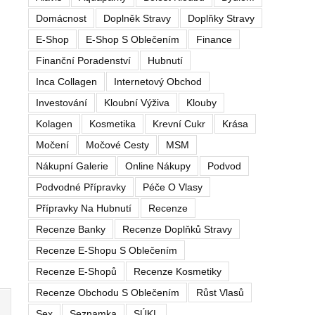
Domácnost
Doplněk Stravy
Doplňky Stravy
E-Shop
E-Shop S Oblečením
Finance
Finanční Poradenství
Hubnutí
Inca Collagen
Internetový Obchod
Investování
Kloubní Výživa
Klouby
Kolagen
Kosmetika
Krevní Cukr
Krása
Močení
Močové Cesty
MSM
Nákupní Galerie
Online Nákupy
Podvod
Podvodné Přípravky
Péče O Vlasy
Přípravky Na Hubnutí
Recenze
Recenze Banky
Recenze Doplňků Stravy
Recenze E-Shopu S Oblečením
Recenze E-Shopů
Recenze Kosmetiky
Recenze Obchodu S Oblečením
Růst Vlasů
Sex
Seznamka
SÚKL