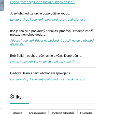
Lapert [recenze]: Co na tomto e-shopu nesedí?
Josef
obchod lze určitě doporučit ke koupi...
Lunzo e-shop [recenze] - boty, hodnocení a zkušenosti
risa
jedná se o podvodný portál asi prodávají kradené zboží,
protože nemohou dodat ...
Allegro [recenze]: Pozor na podvodné zboží, nejde o obchod,
ale tržiště!
Bob
Solidní obchod, vše rychle a včas. Doporučuji...
Lapert [recenze]: Co na tomto e-shopu nesedí?
Hedvika
Jsem s tímto obchodem spokojena...
Lunzo e-shop [recenze] - boty, hodnocení a zkušenosti
Štítky
.
Alavis
Aquaparky
Bolest Kloubů
Bydlení