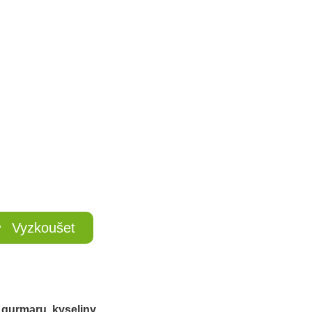
Vyzkoušet
z
gurmaru, kyseliny