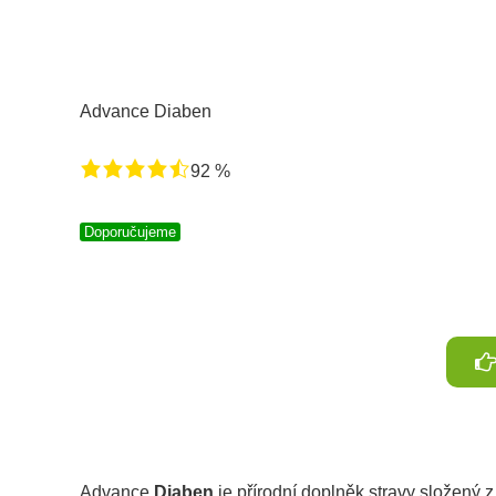
Advance Diaben
92 %
Doporučujeme
Advance
Diaben
je přírodní doplněk stravy složený 