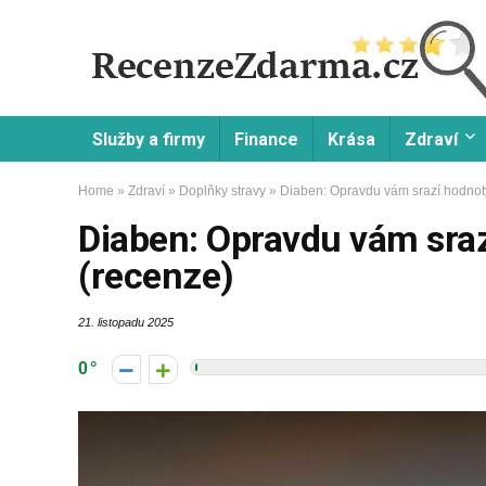
Služby a firmy
Finance
Krása
Zdraví
Home
»
Zdraví
»
Doplňky stravy
»
Diaben: Opravdu vám srazí hodnoty
Diaben: Opravdu vám sraz
(recenze)
21. listopadu 2025
0