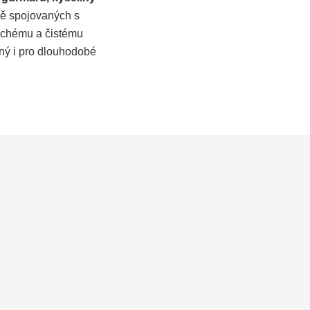
čně spojovaných s
duchému a čistému
dný i pro dlouhodobé