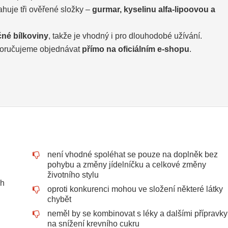
huje tři ověřené složky –
gurmar, kyselinu alfa-lipoovou a
čné bílkoviny
, takže je vhodný i pro dlouhodobé užívání.
doporučujeme objednávat
přímo na oficiálním e-shopu
.
není vhodné spoléhat se pouze na doplněk bez
pohybu a změny jídelníčku a celkové změny
životního stylu
ch
oproti konkurenci mohou ve složení některé látky
chybět
neměl by se kombinovat s léky a dalšími přípravky
na snížení krevního cukru