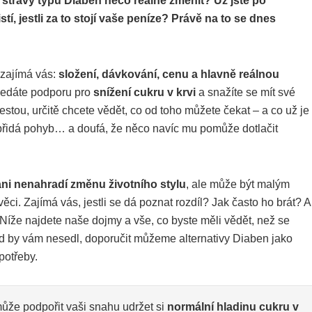
 stravy typu Diaben něco reálně změnit? Už jste po
í, jestli za to stojí vaše peníze? Právě na to se dnes
 zajímá vás:
složení, dávkování, cenu a hlavně reálnou
hledáte podporu pro
snížení cukru v krvi
a snažíte se mít své
estou, určitě chcete vědět, co od toho můžete čekat – a co už je
e, přidá pohyb… a doufá, že něco navíc mu pomůže dotlačit
ni nenahradí změnu životního stylu
, ale může být malým
ci. Zajímá vás, jestli se dá poznat rozdíl? Jak často ho brát? A
Níže najdete naše dojmy a vše, co byste měli vědět, než se
okud by vám nesedl, doporučit můžeme alternativy Diaben jako
potřeby.
 může podpořit vaši snahu udržet si
normální hladinu cukru v