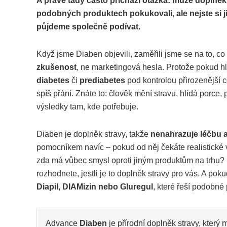
A právě tady často přichází otázka: může doplněk
podobných produktech pokukovali, ale nejste si jist
půjdeme společně podívat.
Když jsme Diaben objevili, zaměřili jsme se na to, co
zkušenost
, ne marketingová hesla. Protože pokud 
diabetes
či
prediabetes
pod kontrolou přirozenější c
spíš přání. Znáte to: člověk mění stravu, hlídá porc
výsledky tam, kde potřebuje.
Diaben je doplněk stravy, takže
nenahrazuje léčbu a
pomocníkem navíc – pokud od něj čekáte realistické vě
zda má vůbec smysl oproti jiným produktům na trhu? 
rozhodnete, jestli je to doplněk stravy pro vás. A p
Diapil, DIAMizin nebo Gluregul
, které řeší podobné 
Advance
Diaben
je přírodní doplněk stravy, který