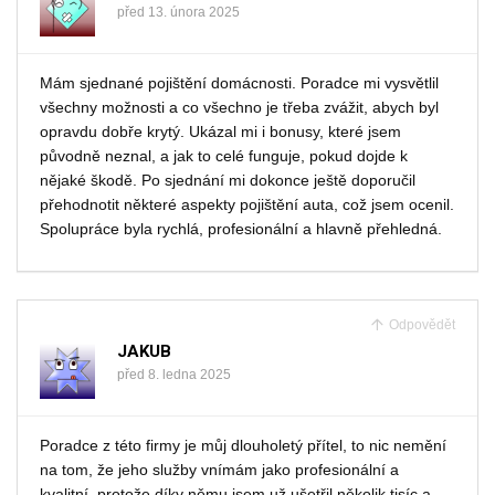
před 13. února 2025
Mám sjednané pojištění domácnosti. Poradce mi vysvětlil
všechny možnosti a co všechno je třeba zvážit, abych byl
opravdu dobře krytý. Ukázal mi i bonusy, které jsem
původně neznal, a jak to celé funguje, pokud dojde k
nějaké škodě. Po sjednání mi dokonce ještě doporučil
přehodnotit některé aspekty pojištění auta, což jsem ocenil.
Spolupráce byla rychlá, profesionální a hlavně přehledná.
Odpovědět
JAKUB
před 8. ledna 2025
Poradce z této firmy je můj dlouholetý přítel, to nic nemění
na tom, že jeho služby vnímám jako profesionální a
kvalitní, protože díky němu jsem už ušetřil několik tisíc a