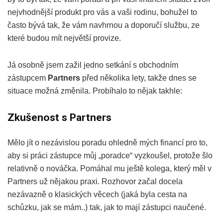
nejvhodnější produkt pro vás a vaši rodinu, bohužel to
často bývá tak, že vám navhrnou a doporučí službu, ze
které budou mít největší provize.
Já osobně jsem zažil jedno setkání s obchodním
zástupcem
Partners
před několika lety, takže dnes se
situace možná změnila. Probíhalo to nějak takhle:
Zkušenost s Partners
Mělo jít o nezávislou poradu ohledně mých financí pro to,
aby si práci zástupce můj „poradce“ vyzkoušel, protože šlo
relativně o nováčka. Pomáhal mu ještě kolega, který měl v
Partners už nějakou praxi. Rozhovor začal docela
nezávazně o klasických věcech (jaká byla cesta na
schůzku, jak se mám..) tak, jak to mají zástupci naučené.