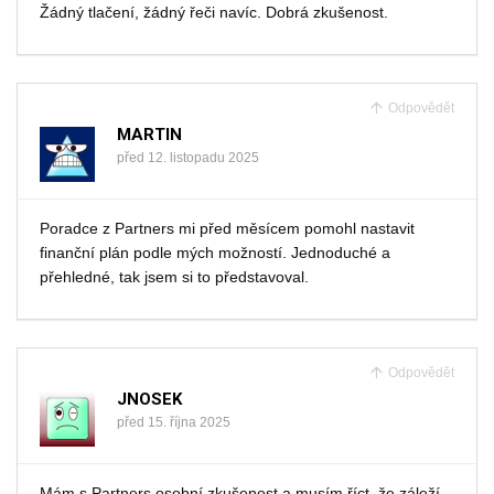
Žádný tlačení, žádný řeči navíc. Dobrá zkušenost.
Odpovědět
MARTIN
před 12. listopadu 2025
Poradce z Partners mi před měsícem pomohl nastavit
finanční plán podle mých možností. Jednoduché a
přehledné, tak jsem si to představoval.
Odpovědět
JNOSEK
před 15. října 2025
Mám s Partners osobní zkušenost a musím říct, že záleží