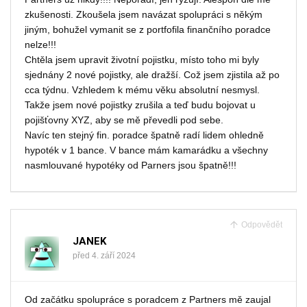
zkušenosti. Zkoušela jsem navázat spolupráci s někým
jiným, bohužel vymanit se z portfofila finančního poradce
nelze!!!
Chtěla jsem upravit životní pojistku, místo toho mi byly
sjednány 2 nové pojistky, ale dražší. Což jsem zjistila až po
cca týdnu. Vzhledem k mému věku absolutní nesmysl.
Takže jsem nové pojistky zrušila a teď budu bojovat u
pojišťovny XYZ, aby se mě převedli pod sebe.
Navíc ten stejný fin. poradce špatně radí lidem ohledně
hypoték v 1 bance. V bance mám kamarádku a všechny
nasmlouvané hypotéky od Parners jsou špatně!!!
Odpovědět
JANEK
před 4. září 2024
Od začátku spolupráce s poradcem z Partners mě zaujal