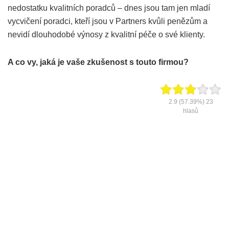
nedostatku kvalitních poradců – dnes jsou tam jen mladí
vycvičení poradci, kteří jsou v Partners kvůli penězům a
nevidí dlouhodobé výnosy z kvalitní péče o své klienty.
A co vy, jaká je vaše zkušenost s touto firmou?
2.9
(57.39%)
23
hlasů