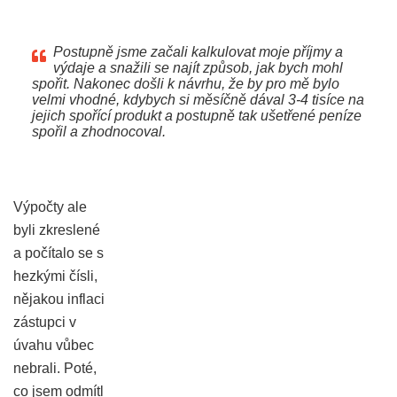
Postupně jsme začali kalkulovat moje příjmy a
výdaje a snažili se najít způsob, jak bych mohl
spořit. Nakonec došli k návrhu, že by pro mě bylo
velmi vhodné, kdybych si měsíčně dával 3-4 tisíce na
jejich spořící produkt a postupně tak ušetřené peníze
spořil a zhodnocoval.
Výpočty ale
byli zkreslené
a počítalo se s
hezkými čísli,
nějakou inflaci
zástupci v
úvahu vůbec
nebrali. Poté,
co jsem odmítl