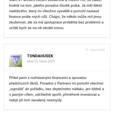
hodně na tom, jakého poradce člověk potká. Já měl štěstí
nadobrého, který mi všechno vysvětlil a pomohl nastavit
finance podle mých cílů. Chápu, že někdo může mít jinou
zkušenost, ale za mě spolupráce proběhla bez problémů a
určitě bych se na ně obrátil znovu.
Odpovědět
TONDAHUSEK
před 13. srpna 2025
Přišel jsem s rozházenými financemi a spoustou
předchozích škrtů. Poradce z Partners mi pomohl všechno
„vyprášit“ do pořádku, bez zbytečného nátlaku, jen klidně a
s jasným cílem, udržitelně spořit, přiměřeně investovat a
nebýt při tom zavalený nesmysly.