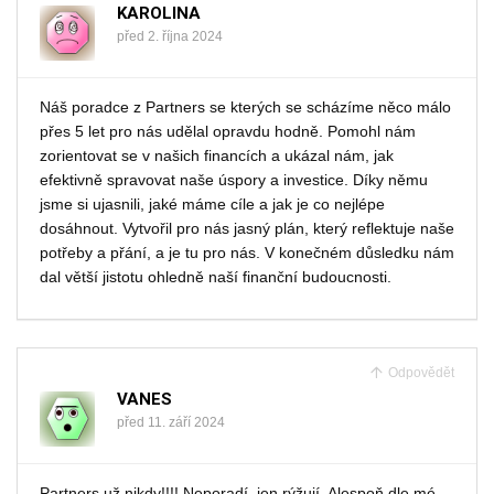
KAROLINA
před 2. října 2024
Náš poradce z Partners se kterých se scházíme něco málo
přes 5 let pro nás udělal opravdu hodně. Pomohl nám
zorientovat se v našich financích a ukázal nám, jak
efektivně spravovat naše úspory a investice. Díky němu
jsme si ujasnili, jaké máme cíle a jak je co nejlépe
dosáhnout. Vytvořil pro nás jasný plán, který reflektuje naše
potřeby a přání, a je tu pro nás. V konečném důsledku nám
dal větší jistotu ohledně naší finanční budoucnosti.
Odpovědět
VANES
před 11. září 2024
Partners už nikdy!!!! Neporadí, jen rýžují. Alespoň dle mé