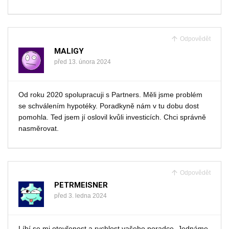
Odpovědět
MALIGY
před 13. února 2024
Od roku 2020 spolupracuji s Partners. Měli jsme problém
se schválením hypotéky. Poradkyně nám v tu dobu dost
pomohla. Ted jsem jí oslovil kvůli investicích. Chci správně
nasměrovat.
Odpovědět
PETRMEISNER
před 3. ledna 2024
Líbí se mi otevřenost a rychlost vašeho poradce. Jednáme