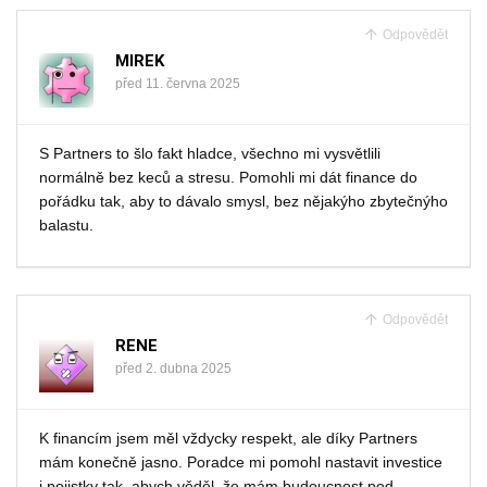
Odpovědět
MIREK
před 11. června 2025
S Partners to šlo fakt hladce, všechno mi vysvětlili
normálně bez keců a stresu. Pomohli mi dát finance do
pořádku tak, aby to dávalo smysl, bez nějakýho zbytečnýho
balastu.
Odpovědět
RENE
před 2. dubna 2025
K financím jsem měl vždycky respekt, ale díky Partners
mám konečně jasno. Poradce mi pomohl nastavit investice
i pojistky tak, abych věděl, že mám budoucnost pod