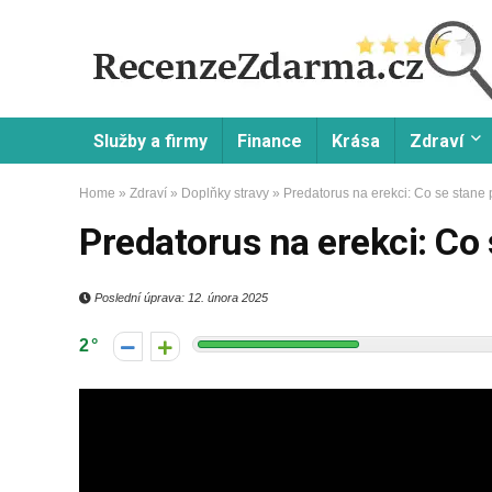
Služby a firmy
Finance
Krása
Zdraví
Home
»
Zdraví
»
Doplňky stravy
»
Predatorus na erekci: Co se stane 
Predatorus na erekci: Co 
Poslední úprava: 12. února 2025
2