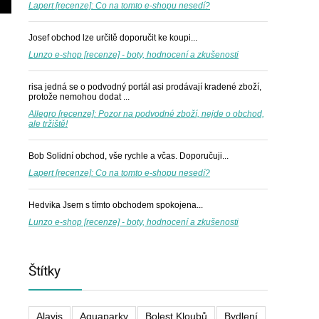
Lapert [recenze]: Co na tomto e-shopu nesedí?
Josef
obchod lze určitě doporučit ke koupi...
Lunzo e-shop [recenze] - boty, hodnocení a zkušenosti
risa
jedná se o podvodný portál asi prodávají kradené zboží,
protože nemohou dodat ...
Allegro [recenze]: Pozor na podvodné zboží, nejde o obchod,
ale tržiště!
Bob
Solidní obchod, vše rychle a včas. Doporučuji...
Lapert [recenze]: Co na tomto e-shopu nesedí?
Hedvika
Jsem s tímto obchodem spokojena...
Lunzo e-shop [recenze] - boty, hodnocení a zkušenosti
Štítky
Alavis
Aquaparky
Bolest Kloubů
Bydlení