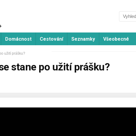
Domácnost
Cestování
Seznamky
Všeobecné
po užití prášku?
se stane po užití prášku?