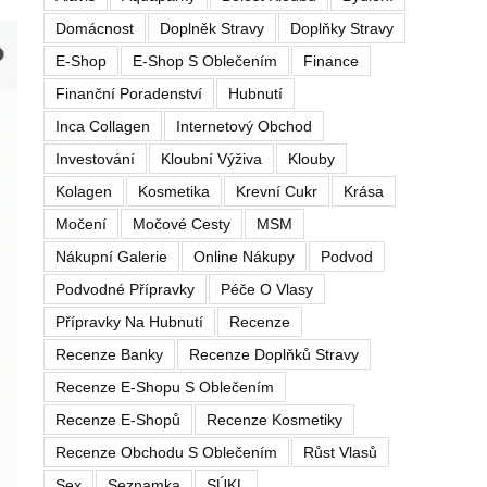
Domácnost
Doplněk Stravy
Doplňky Stravy
E-Shop
E-Shop S Oblečením
Finance
Finanční Poradenství
Hubnutí
Inca Collagen
Internetový Obchod
Investování
Kloubní Výživa
Klouby
Kolagen
Kosmetika
Krevní Cukr
Krása
Močení
Močové Cesty
MSM
Nákupní Galerie
Online Nákupy
Podvod
Podvodné Přípravky
Péče O Vlasy
Přípravky Na Hubnutí
Recenze
Recenze Banky
Recenze Doplňků Stravy
Recenze E-Shopu S Oblečením
Recenze E-Shopů
Recenze Kosmetiky
Recenze Obchodu S Oblečením
Růst Vlasů
Sex
Seznamka
SÚKL