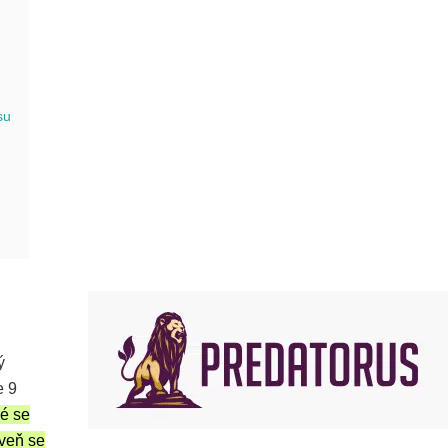
su
ý
e 9
ré se
oveň se