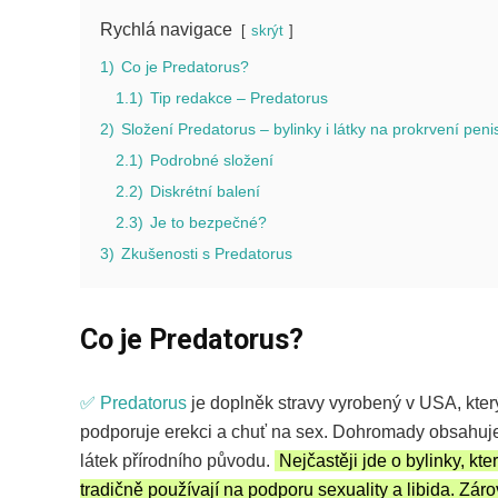
Rychlá navigace
skrýt
1)
Co je Predatorus?
1.1)
Tip redakce – Predatorus
2)
Složení Predatorus – bylinky i látky na prokrvení peni
2.1)
Podrobné složení
2.2)
Diskrétní balení
2.3)
Je to bezpečné?
3)
Zkušenosti s Predatorus
Co je Predatorus?
✅ Predatorus
je doplněk stravy vyrobený v USA, kter
podporuje erekci a chuť na sex. Dohromady obsahuj
látek přírodního původu.
Nejčastěji jde o bylinky, kte
tradičně používají na podporu sexuality a libida. Zár