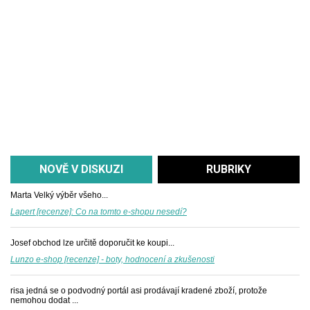
NOVĚ V DISKUZI
RUBRIKY
Marta
Velký výběr všeho...
Lapert [recenze]: Co na tomto e-shopu nesedí?
Josef
obchod lze určitě doporučit ke koupi...
Lunzo e-shop [recenze] - boty, hodnocení a zkušenosti
risa
jedná se o podvodný portál asi prodávají kradené zboží, protože
nemohou dodat ...