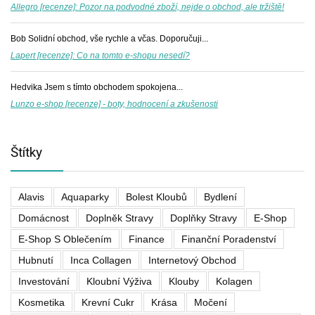
Allegro [recenze]: Pozor na podvodné zboží, nejde o obchod, ale tržiště!
Bob
Solidní obchod, vše rychle a včas. Doporučuji...
Lapert [recenze]: Co na tomto e-shopu nesedí?
Hedvika
Jsem s tímto obchodem spokojena...
Lunzo e-shop [recenze] - boty, hodnocení a zkušenosti
Štítky
Alavis
Aquaparky
Bolest Kloubů
Bydlení
Domácnost
Doplněk Stravy
Doplňky Stravy
E-Shop
E-Shop S Oblečením
Finance
Finanční Poradenství
Hubnutí
Inca Collagen
Internetový Obchod
Investování
Kloubní Výživa
Klouby
Kolagen
Kosmetika
Krevní Cukr
Krása
Močení