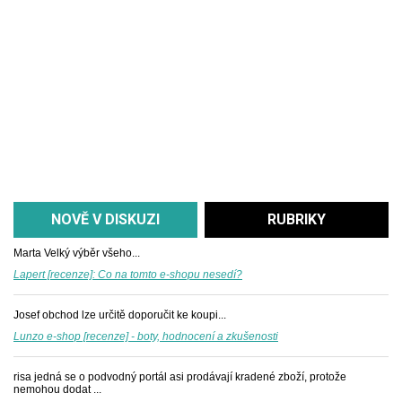
NOVĚ V DISKUZI
RUBRIKY
Marta
Velký výběr všeho...
Lapert [recenze]: Co na tomto e-shopu nesedí?
Josef
obchod lze určitě doporučit ke koupi...
Lunzo e-shop [recenze] - boty, hodnocení a zkušenosti
risa
jedná se o podvodný portál asi prodávají kradené zboží, protože
nemohou dodat ...