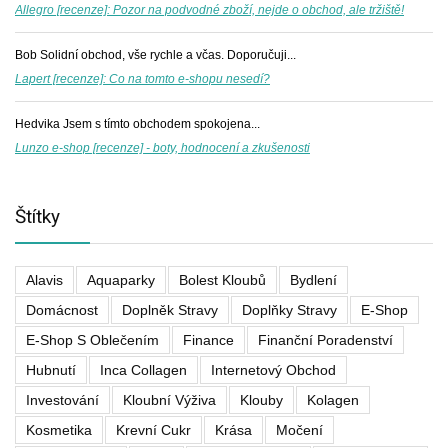
Allegro [recenze]: Pozor na podvodné zboží, nejde o obchod, ale tržiště!
Bob
Solidní obchod, vše rychle a včas. Doporučuji...
Lapert [recenze]: Co na tomto e-shopu nesedí?
Hedvika
Jsem s tímto obchodem spokojena...
Lunzo e-shop [recenze] - boty, hodnocení a zkušenosti
Štítky
Alavis
Aquaparky
Bolest Kloubů
Bydlení
Domácnost
Doplněk Stravy
Doplňky Stravy
E-Shop
E-Shop S Oblečením
Finance
Finanční Poradenství
Hubnutí
Inca Collagen
Internetový Obchod
Investování
Kloubní Výživa
Klouby
Kolagen
Kosmetika
Krevní Cukr
Krása
Močení