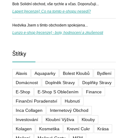
Bob
Solidní obchod, vše rychle a včas. Doporučuji...
Lapert [recenze]: Co na tomto e-shopu nesedí?
Hedvika
Jsem s tímto obchodem spokojena...
Lunzo e-shop [recenze] - boty, hodnocení a zkušenosti
Štítky
Alavis
Aquaparky
Bolest Kloubů
Bydlení
Domácnost
Doplněk Stravy
Doplňky Stravy
E-Shop
E-Shop S Oblečením
Finance
Finanční Poradenství
Hubnutí
Inca Collagen
Internetový Obchod
Investování
Kloubní Výživa
Klouby
Kolagen
Kosmetika
Krevní Cukr
Krása