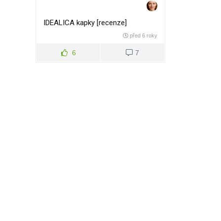
IDEALICA kapky [recenze]
před 6 roky
6
7