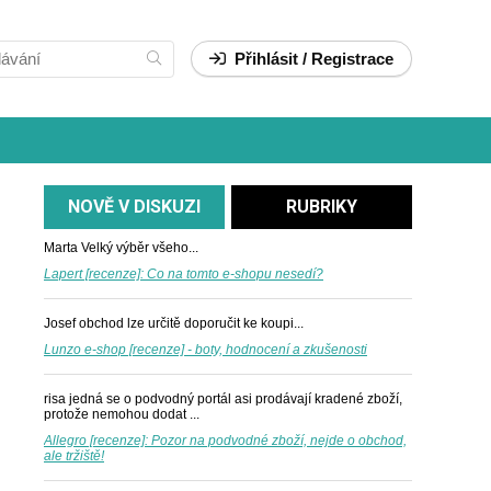
Přihlásit / Registrace
NOVĚ V DISKUZI
RUBRIKY
Marta
Velký výběr všeho...
Lapert [recenze]: Co na tomto e-shopu nesedí?
Josef
obchod lze určitě doporučit ke koupi...
Lunzo e-shop [recenze] - boty, hodnocení a zkušenosti
risa
jedná se o podvodný portál asi prodávají kradené zboží,
protože nemohou dodat ...
Allegro [recenze]: Pozor na podvodné zboží, nejde o obchod,
ale tržiště!