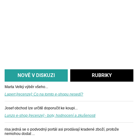
NOVĚ V DISKUZI
RUBRIKY
Marta
Velký výběr všeho...
Lapert [recenze]: Co na tomto e-shopu nesedí?
Josef
obchod lze určitě doporučit ke koupi...
Lunzo e-shop [recenze] - boty, hodnocení a zkušenosti
risa
jedná se o podvodný portál asi prodávají kradené zboží, protože
nemohou dodat ...