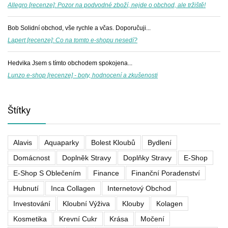
Allegro [recenze]: Pozor na podvodné zboží, nejde o obchod, ale tržiště!
Bob
Solidní obchod, vše rychle a včas. Doporučuji...
Lapert [recenze]: Co na tomto e-shopu nesedí?
Hedvika
Jsem s tímto obchodem spokojena...
Lunzo e-shop [recenze] - boty, hodnocení a zkušenosti
Štítky
Alavis
Aquaparky
Bolest Kloubů
Bydlení
Domácnost
Doplněk Stravy
Doplňky Stravy
E-Shop
E-Shop S Oblečením
Finance
Finanční Poradenství
Hubnutí
Inca Collagen
Internetový Obchod
Investování
Kloubní Výživa
Klouby
Kolagen
Kosmetika
Krevní Cukr
Krása
Močení