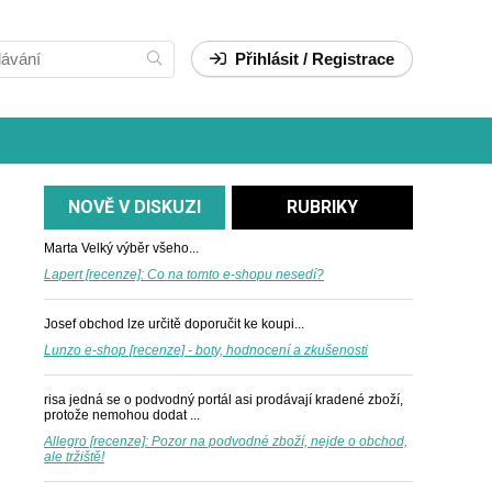
Přihlásit / Registrace
NOVĚ V DISKUZI
RUBRIKY
Marta
Velký výběr všeho...
Lapert [recenze]: Co na tomto e-shopu nesedí?
Josef
obchod lze určitě doporučit ke koupi...
Lunzo e-shop [recenze] - boty, hodnocení a zkušenosti
risa
jedná se o podvodný portál asi prodávají kradené zboží,
protože nemohou dodat ...
Allegro [recenze]: Pozor na podvodné zboží, nejde o obchod,
ale tržiště!