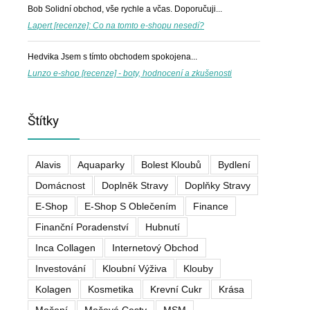
Bob
Solidní obchod, vše rychle a včas. Doporučuji...
Lapert [recenze]: Co na tomto e-shopu nesedí?
Hedvika
Jsem s tímto obchodem spokojena...
Lunzo e-shop [recenze] - boty, hodnocení a zkušenosti
Štítky
Alavis
Aquaparky
Bolest Kloubů
Bydlení
Domácnost
Doplněk Stravy
Doplňky Stravy
E-Shop
E-Shop S Oblečením
Finance
Finanční Poradenství
Hubnutí
Inca Collagen
Internetový Obchod
Investování
Kloubní Výživa
Klouby
Kolagen
Kosmetika
Krevní Cukr
Krása