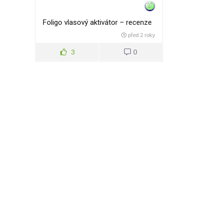
Foligo vlasový aktivátor – recenze
před 2 roky
3
0