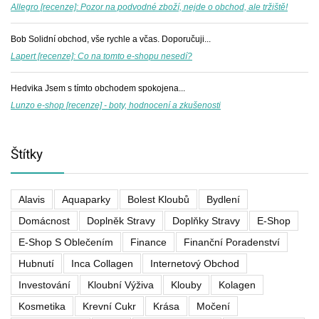
Allegro [recenze]: Pozor na podvodné zboží, nejde o obchod, ale tržiště!
Bob
Solidní obchod, vše rychle a včas. Doporučuji...
Lapert [recenze]: Co na tomto e-shopu nesedí?
Hedvika
Jsem s tímto obchodem spokojena...
Lunzo e-shop [recenze] - boty, hodnocení a zkušenosti
Štítky
Alavis
Aquaparky
Bolest Kloubů
Bydlení
Domácnost
Doplněk Stravy
Doplňky Stravy
E-Shop
E-Shop S Oblečením
Finance
Finanční Poradenství
Hubnutí
Inca Collagen
Internetový Obchod
Investování
Kloubní Výživa
Klouby
Kolagen
Kosmetika
Krevní Cukr
Krása
Močení