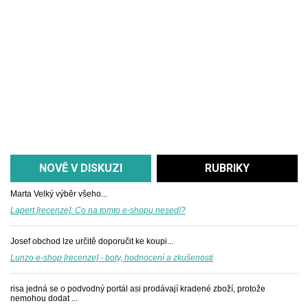
NOVĚ V DISKUZI
RUBRIKY
Marta
Velký výběr všeho...
Lapert [recenze]: Co na tomto e-shopu nesedí?
Josef
obchod lze určitě doporučit ke koupi...
Lunzo e-shop [recenze] - boty, hodnocení a zkušenosti
risa
jedná se o podvodný portál asi prodávají kradené zboží, protože
nemohou dodat ...