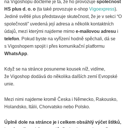
na Vigoshopu dočteme je ta, že ho provozuje
společnost
HS plus d. o. o
(ta také provozuje e-shop
Vigoexpress
).
Jediné světlé plus představuje skutečnost, že je v sekci “O
společnosti” uvedená její adresa a několik kontaktních
údajů, mezi kterými najdeme mimo
e-mailovou adresu
i
telefon
. Pokud byste na vyřízení hodně spěchali, dá se
s Vigoshopem spojit i přes komunikační platformu
WhatsApp
.
Když se na stránce posuneme kousek níž, vidíme,
že Vigoshop dodává do několika dalších zemí Evropské
unie.
Mezi nimi najdeme kromě Česka i Německo, Rakousko,
Holandsko, Itálii, Chorvatsko nebo Polsko.
Úplně dole na stránce je i celkem obsáhlý výčet štítků,