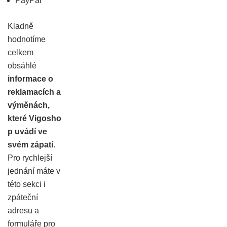
PayPal
Kladně
hodnotíme
celkem
obsáhlé
informace o
reklamacích a
výměnách,
které
Vigosho
p
uvádí ve
svém zápatí
.
Pro rychlejší
jednání máte v
této sekci i
zpáteční
adresu a
formuláře pro