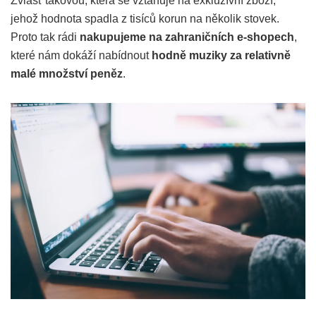
Zvlášť takovou, která se vztahuje na exkluzívní zboží,
jehož hodnota spadla z tisíců korun na několik stovek.
Proto tak rádi
nakupujeme na zahraničních e-shopech
,
které nám dokáží nabídnout
hodně muziky za relativně
malé množství peněz
.