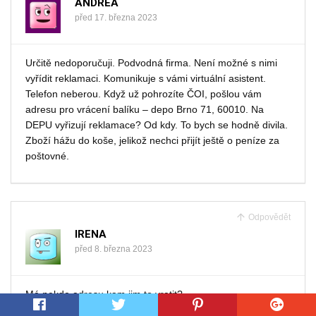
ANDREA
před 17. března 2023
Určitě nedoporučuji. Podvodná firma. Není možné s nimi
vyřídit reklamaci. Komunikuje s vámi virtuální asistent.
Telefon neberou. Když už pohrozíte ČOI, pošlou vám
adresu pro vrácení balíku – depo Brno 71, 60010. Na
DEPU vyřizují reklamace? Od kdy. To bych se hodně divila.
Zboží hážu do koše, jelikož nechci přijít ještě o peníze za
poštovné.
Odpovědět
IRENA
před 8. března 2023
Má nekdo adresu kam jim to vratit?