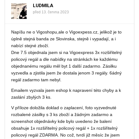
LUDMILA
před 13. června 2023
Napíšu ne o Vigoshopu,ale o Vigoexpess.cz, jelikož je to
úplně stejná banda ze Slovinska, stejně i vypadají, a i
nabízí stejné zboží.
Dne 7.5 objednala jsem si na Vigoexpress 3x rozšiřitelný
policový regál a dle nabídky na stránkách ke každému
objednanému regálu měl byt 1 další zadarmo. Zásilku
vyzvedla a zjistila jsem že dostala jenom 3 regály. 6ádný
regál zadarmo tam nebyl.
Emailem vyzvala jsem eshop k napravení této chyby a k
zaslání zbylých 3 ks.
V příloze doložila doklad o zaplacení, foto vyzvednuté
rozbalené zásilky s 3 ks zboží a žádným zadarmo a
screenshot objednávky kde bylo uvedeno že balení
obsahuje 1x rozšiřitelný policový regál + 1x rozšiřitelný
policový regál ZDARMA. No což, tvrdí již měsíc že jsem