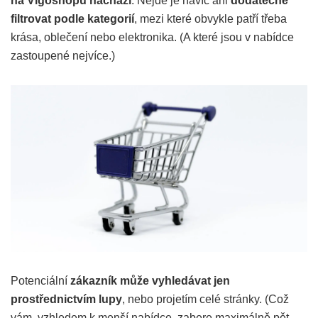
na
Vigoshopu
nachází
. Nejde je navíc ani
dodatečně
filtrovat podle kategorií
, mezi které obvykle patří třeba
krása, oblečení nebo elektronika. (A které jsou v nabídce
zastoupené nejvíce.)
Potenciální
zákazník může vyhledávat jen
prostřednictvím lupy
, nebo projetím celé stránky. (Což
vám, vzhledem k menší nabídce, zabere maximálně pět