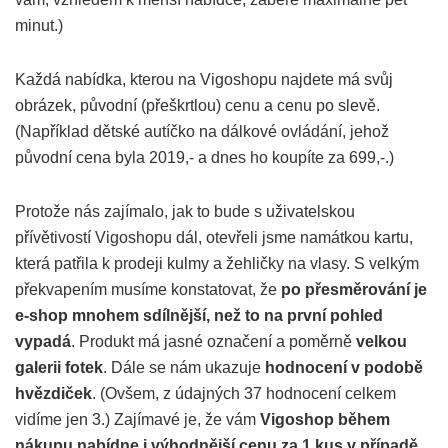
minut.)
Každá nabídka, kterou na Vigoshopu najdete má svůj
obrázek, původní (přeškrtlou) cenu a cenu po slevě.
(Například dětské autíčko na dálkové ovládání, jehož
původní cena byla 2019,- a dnes ho koupíte za 699,-.)
Protože nás zajímalo, jak to bude s uživatelskou
přívětivostí Vigoshopu dál, otevřeli jsme namátkou kartu,
která patřila k prodeji kulmy a žehličky na vlasy. S velkým
překvapením musíme konstatovat, že
po přesměrování je
e-shop mnohem sdílnější, než to na první pohled
vypadá
. Produkt má jasné označení a poměrně
velkou
galerii fotek
. Dále se nám ukazuje
hodnocení v podobě
hvězdiček
. (Ovšem, z údajných 37 hodnocení celkem
vidíme jen 3.) Zajímavé je, že vám
Vigoshop během
nákupu nabídne i výhodnější cenu za 1 kus v případě,