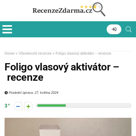
Home
»
Všeobecné recenze
»
Foligo vlasový aktivátor – recenze
Foligo vlasový aktivátor –
recenze
Poslední úprava: 27. května 2024
3