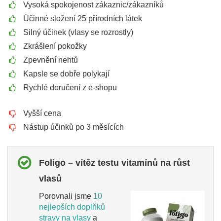
Vysoká spokojenost zákaznic/zákazníků
Účinné složení 25 přírodních látek
Silný účinek (vlasy se rozrostly)
Zkrášlení pokožky
Zpevnění nehtů
Kapsle se dobře polykají
Rychlé doručení z e-shopu
Vyšší cena
Nástup účinků po 3 měsících
Foligo – vítěz testu vitamínů na růst
vlasů
Porovnali jsme
10
nejlepších doplňků
stravy na vlasy
a