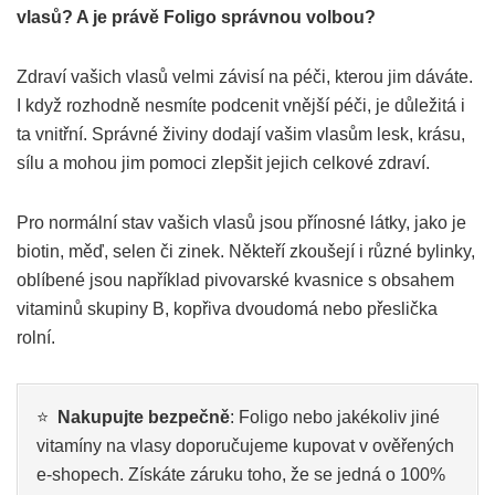
vlasů? A je právě Foligo správnou volbou?
Zdraví vašich vlasů velmi závisí na péči, kterou jim dáváte.
I když rozhodně nesmíte podcenit vnější péči, je důležitá i
ta vnitřní. Správné živiny dodají vašim vlasům lesk, krásu,
sílu a mohou jim pomoci zlepšit jejich celkové zdraví.
Pro normální stav vašich vlasů jsou přínosné látky, jako je
biotin, měď, selen či zinek. Někteří zkoušejí i různé bylinky,
oblíbené jsou například pivovarské kvasnice s obsahem
vitaminů skupiny B, kopřiva dvoudomá nebo přeslička
rolní.
⭐
Nakupujte bezpečně
: Foligo nebo jakékoliv jiné
vitamíny na vlasy doporučujeme kupovat v ověřených
e-shopech. Získáte záruku toho, že se jedná o 100%