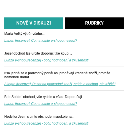
NOVĚ V DISKUZI
RUBRIKY
Marta
Velký výběr všeho...
Lapert [recenze]: Co na tomto e-shopu nesedí?
Josef
obchod lze určitě doporučit ke koupi...
Lunzo e-shop [recenze] - boty, hodnocení a zkušenosti
risa
jedná se o podvodný portál asi prodávají kradené zboží, protože
nemohou dodat ...
Allegro [recenze]: Pozor na podvodné zboží, nejde o obchod, ale tržiště!
Bob
Solidní obchod, vše rychle a včas. Doporučuji...
Lapert [recenze]: Co na tomto e-shopu nesedí?
Hedvika
Jsem s tímto obchodem spokojena...
Lunzo e-shop [recenze] - boty, hodnocení a zkušenosti