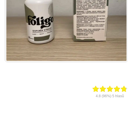
4.8
(96%)
5
hlasů