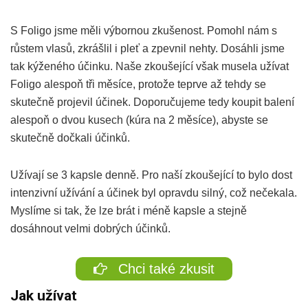
S Foligo jsme měli výbornou zkušenost. Pomohl nám s
růstem vlasů, zkrášlil i pleť a zpevnil nehty. Dosáhli jsme
tak kýženého účinku. Naše zkoušející však musela užívat
Foligo alespoň tři měsíce, protože teprve až tehdy se
skutečně projevil účinek. Doporučujeme tedy koupit balení
alespoň o dvou kusech (kúra na 2 měsíce), abyste se
skutečně dočkali účinků.
Užívají se 3 kapsle denně. Pro naší zkoušející to bylo dost
intenzivní užívání a účinek byl opravdu silný, což nečekala.
Myslíme si tak, že lze brát i méně kapsle a stejně
dosáhnout velmi dobrých účinků.
Chci také zkusit
Jak užívat