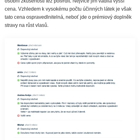
osobní zkušenosti též potvrdit. Nejvíce jim vadila vyšší
cena. Vzhledem k vysokému počtu účinných látek je však
tato cena ospravedlnitelná, neboť jde o prémiový doplněk
stravy na růst vlasů.