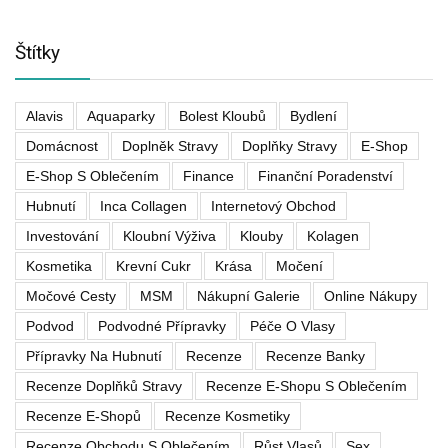
Štítky
Alavis
Aquaparky
Bolest Kloubů
Bydlení
Domácnost
Doplněk Stravy
Doplňky Stravy
E-Shop
E-Shop S Oblečením
Finance
Finanční Poradenství
Hubnutí
Inca Collagen
Internetový Obchod
Investování
Kloubní Výživa
Klouby
Kolagen
Kosmetika
Krevní Cukr
Krása
Močení
Močové Cesty
MSM
Nákupní Galerie
Online Nákupy
Podvod
Podvodné Přípravky
Péče O Vlasy
Přípravky Na Hubnutí
Recenze
Recenze Banky
Recenze Doplňků Stravy
Recenze E-Shopu S Oblečením
Recenze E-Shopů
Recenze Kosmetiky
Recenze Obchodu S Oblečením
Růst Vlasů
Sex