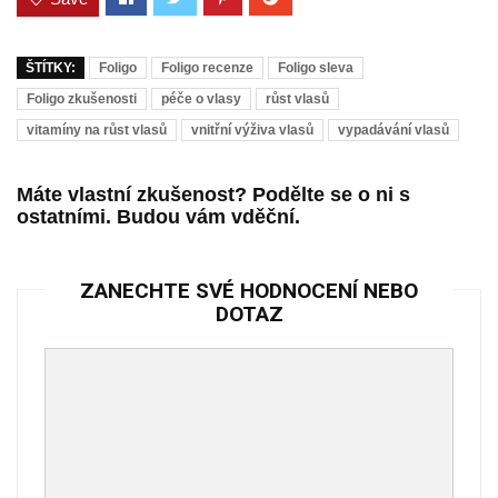
ŠTÍTKY:
Foligo
Foligo recenze
Foligo sleva
Foligo zkušenosti
péče o vlasy
růst vlasů
vitamíny na růst vlasů
vnitřní výživa vlasů
vypadávání vlasů
Máte vlastní zkušenost? Podělte se o ni s
ostatními. Budou vám vděční.
ZANECHTE SVÉ HODNOCENÍ NEBO
DOTAZ