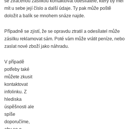
se ztracenou zásilkou kontaktovat odesílatele, který by měl
mít u sebe její číslo a další údaje. Ty pak může poště
doložit a balík se mnohem snáze najde.
Případně se zjistí, že se opravdu ztratil a odesílatel může
zásilku reklamovat sám. Poté vám může vrátit peníze, nebo
zaslat nové zboží jako náhradu.
V případě
potřeby také
můžete zkusit
kontaktovat
infolinku. Z
hlediska
úspěšnosti ale
spíše
doporučíme,