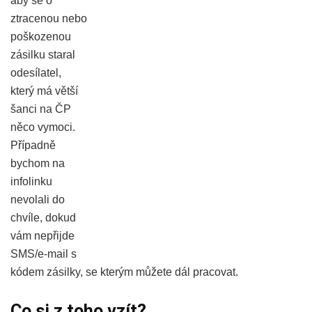
aby se o
ztracenou nebo
poškozenou
zásilku staral
odesílatel,
který má větší
šanci na ČP
něco vymoci.
Případně
bychom na
infolinku
nevolali do
chvíle, dokud
vám nepřijde
SMS/e-mail s
kódem zásilky, se kterým můžete dál pracovat.
Co si z toho vzít?