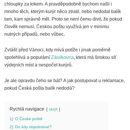
chloupky za krkem. A pravděpodobně bychom našli i
mnoho těch, kterým kurýr něco ztratil, nebo nedodal balík
tam, kam správně měl. Proto se není čemu divit, že pokud
člověk nemusí, Českou poštu využívá jen v minimu
nutných případů, nebo vůbec.
Zvlášť před Vánoci, kdy mívá potíže i jinak poměrně
spolehlivá a populární
Zásilkovna
, která má širokou síť
výdejních míst a nespočet kurýrů.
Je ale opravdu čeho se bát? A jak postupovat u reklamace,
pokud Česká pošta balík nedodá?
Rychlá navigace
skrýt
1)
O České poště
2)
Do kdy objednávat?