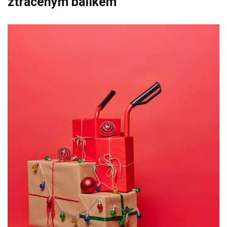
ztraceným balíkem