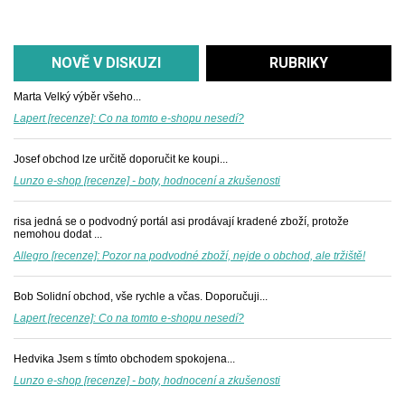
NOVĚ V DISKUZI
RUBRIKY
Marta
Velký výběr všeho...
Lapert [recenze]: Co na tomto e-shopu nesedí?
Josef
obchod lze určitě doporučit ke koupi...
Lunzo e-shop [recenze] - boty, hodnocení a zkušenosti
risa
jedná se o podvodný portál asi prodávají kradené zboží, protože
nemohou dodat ...
Allegro [recenze]: Pozor na podvodné zboží, nejde o obchod, ale tržiště!
Bob
Solidní obchod, vše rychle a včas. Doporučuji...
Lapert [recenze]: Co na tomto e-shopu nesedí?
Hedvika
Jsem s tímto obchodem spokojena...
Lunzo e-shop [recenze] - boty, hodnocení a zkušenosti