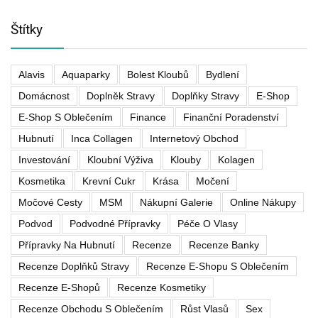
Štítky
Alavis
Aquaparky
Bolest Kloubů
Bydlení
Domácnost
Doplněk Stravy
Doplňky Stravy
E-Shop
E-Shop S Oblečením
Finance
Finanční Poradenství
Hubnutí
Inca Collagen
Internetový Obchod
Investování
Kloubní Výživa
Klouby
Kolagen
Kosmetika
Krevní Cukr
Krása
Močení
Močové Cesty
MSM
Nákupní Galerie
Online Nákupy
Podvod
Podvodné Přípravky
Péče O Vlasy
Přípravky Na Hubnutí
Recenze
Recenze Banky
Recenze Doplňků Stravy
Recenze E-Shopu S Oblečením
Recenze E-Shopů
Recenze Kosmetiky
Recenze Obchodu S Oblečením
Růst Vlasů
Sex