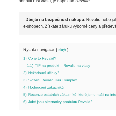
obnovit růst vlasů, je například
Revalid
.
Dbejte na bezpečnost nákupu
: Revalid nebo j
e-shopech. Získáte záruku výborné ceny a předevší
Rychlá navigace
skrýt
1)
Co je to Revalid?
1.1)
TIP na produkt – Revalid na vlasy
2)
Nežádoucí účinky?
3)
Složení Revalid Hair Complex
4)
Hodnocení zákazníků
5)
Recenze ostatních zákazníků, které jsme našli na int
6)
Jaké jsou alternativy produktu Revalid?