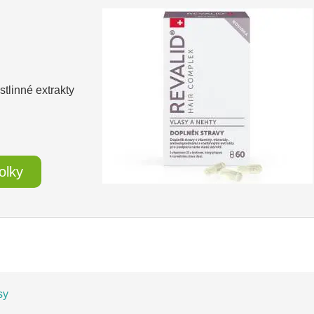
tlinné extrakty
olky
sy