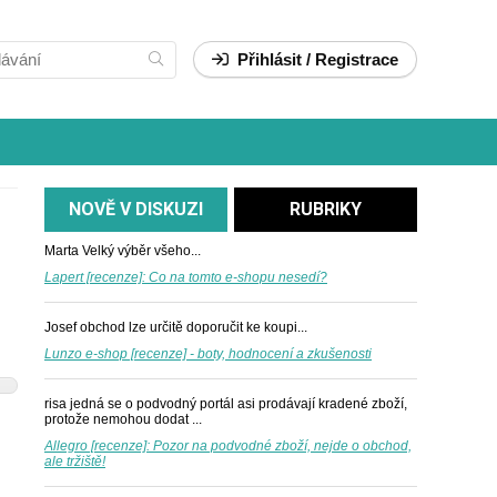
Přihlásit / Registrace
NOVĚ V DISKUZI
RUBRIKY
Marta
Velký výběr všeho...
Lapert [recenze]: Co na tomto e-shopu nesedí?
Josef
obchod lze určitě doporučit ke koupi...
Lunzo e-shop [recenze] - boty, hodnocení a zkušenosti
risa
jedná se o podvodný portál asi prodávají kradené zboží,
protože nemohou dodat ...
Allegro [recenze]: Pozor na podvodné zboží, nejde o obchod,
ale tržiště!