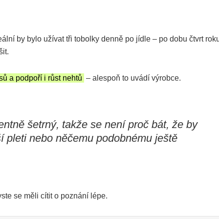
ální by bylo užívat tři tobolky denně po jídle – po dobu čtvrt rok
it.
ů a podpoří i růst nehtů
– alespoň to uvádí výrobce.
entně šetrný, takže se není proč bát, že by
aší pleti nebo něčemu podobnému ještě
te se měli cítit o poznání lépe.