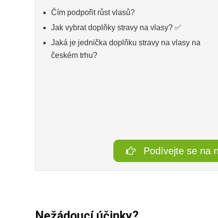
Čím podpořit růst vlasů?
Jak vybrat doplňky stravy na vlasy? ✅
Jaká je jednička doplňku stravy na vlasy na
českém trhu?
Podívejte se na n
Nežádoucí účinky?