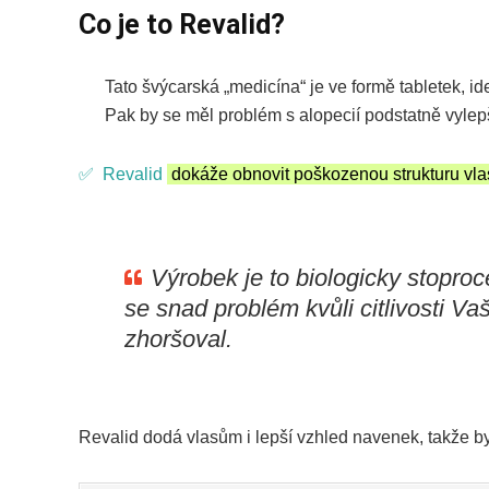
Co je to Revalid?
Tato švýcarská „medicína“ je ve formě tabletek, ide
Pak by se měl problém s alopecií podstatně vylepš
✅ Revalid
dokáže obnovit poškozenou strukturu vlas
Výrobek je to biologicky stoproc
se snad problém kvůli citlivosti V
zhoršoval.
Revalid dodá vlasům i lepší vzhled navenek, takže bys