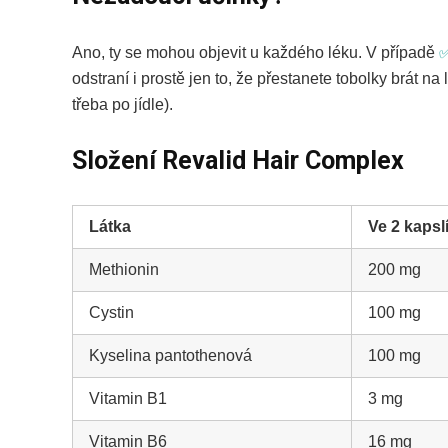
Ano, ty se mohou objevit u každého léku. V případě
✅
odstraní i prostě jen to, že přestanete tobolky brát na
třeba po jídle).
Složení Revalid Hair Complex
Látka
Ve 2 kapsl
Methionin
200 mg
Cystin
100 mg
Kyselina pantothenová
100 mg
Vitamin B1
3 mg
Vitamin B6
16 mg