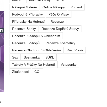
Močení
Močové Cesty
MSM
Nákupní Galerie
Online Nákupy
Podvod
Podvodné Přípravky
Péče O Vlasy
Přípravky Na Hubnutí
Recenze
Recenze Banky
Recenze Doplňků Stravy
Recenze E-Shopu S Oblečením
Recenze E-Shopů
Recenze Kosmetiky
Recenze Obchodu S Oblečením
Růst Vlasů
Sex
Seznamka
SÚKL
Tablety A Prášky Na Hubnutí
Vstupenky
Zkušenosti
ČOI
u