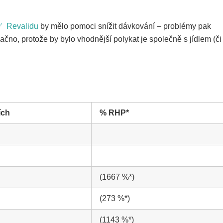
 Revalidu
by mělo pomoci snížit dávkování – problémy pak
 lačno, protože by bylo vhodnější polykat je společně s jídlem (či
ích
% RHP*
(1667 %*)
(273 %*)
(1143 %*)