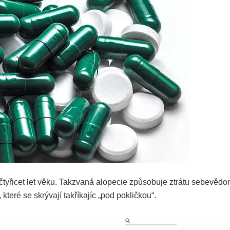
čtyřicet let věku. Takzvaná alopecie způsobuje ztrátu sebevědo
teré se skrývají takříkajíc „pod pokličkou“.