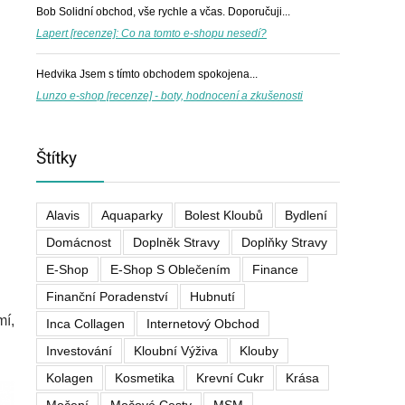
Bob
Solidní obchod, vše rychle a včas. Doporučuji...
Lapert [recenze]: Co na tomto e-shopu nesedí?
Hedvika
Jsem s tímto obchodem spokojena...
Lunzo e-shop [recenze] - boty, hodnocení a zkušenosti
Štítky
Alavis
Aquaparky
Bolest Kloubů
Bydlení
Domácnost
Doplněk Stravy
Doplňky Stravy
E-Shop
E-Shop S Oblečením
Finance
Finanční Poradenství
Hubnutí
mí,
Inca Collagen
Internetový Obchod
Investování
Kloubní Výživa
Klouby
Kolagen
Kosmetika
Krevní Cukr
Krása